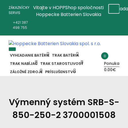
Preskočiť
Vitajte v HOPPShop spoločnosti
ZÁKAZNÍCKY
na
SERVIS
Hoppecke Batterien Slovakia
obsah
+421 387
498 755
Online B2B konfigurátor HOPPECKE
Hoppecke Batterien Slovakia Spol.
VYHĽADANIE BATÉRIE
TRAK BATÉRIA
0
Ponuka
TRAK NABÍJAČ
TRAK STAROSTLIVOSŤ
S R.o.
0.00€
ZÁLOŽNÉ ZDROJE
PRÍSLUŠENSTVO
Výmenný systém SRB-S-
850-250-2 3700001508